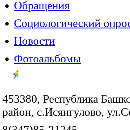
Обращения
Социологический опро
Новости
Фотоальбомы
453380, Республика Башк
район, с.Исянгулово, ул.С
8(347)85-21245