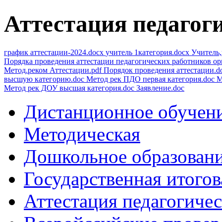
Аттестация педагог
график аттестации-2024.docx
учитель 1категория.docx
Учитель,
Порядка проведения аттестации педагогических работников ор
Метод.реком Аттестации.pdf
Порядок проведения аттестации.d
высшую категорию.doc
Метод рек ПДО первая категория.doc
М
Метод рек ДОУ высшая категория.doc
Заявление.doc
Дистанционное обучен
Методическая
Дошкольное образован
Государственная итогов
Аттестация педагогиче